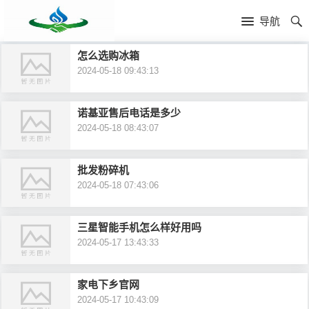
首
导航
页
首
怎么选购冰箱
2024-05-18 09:43:13
页
公
司
新
诺基亚售后电话是多少
2024-05-18 08:43:07
简
闻
产
批发粉碎机
介
资
品
2024-05-18 07:43:06
讯
中
三星智能手机怎么样好用吗
心
2024-05-17 13:43:33
家电下乡官网
2024-05-17 10:43:09