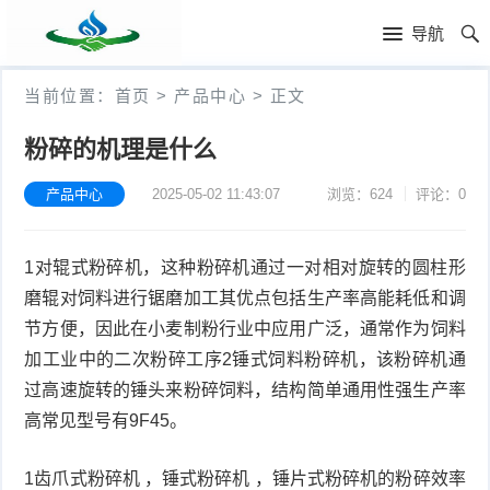
首
导航
页
首
当前位置：
首页
>
产品中心
>
正文
页
公
粉碎的机理是什么
司
新
产品中心
2025-05-02 11:43:07
浏览：624
评论：0
简
闻
产
1对辊式粉碎机，这种粉碎机通过一对相对旋转的圆柱形
介
资
品
磨辊对饲料进行锯磨加工其优点包括生产率高能耗低和调
讯
中
节方便，因此在小麦制粉行业中应用广泛，通常作为饲料
加工业中的二次粉碎工序2锤式饲料粉碎机，该粉碎机通
心
过高速旋转的锤头来粉碎饲料，结构简单通用性强生产率
高常见型号有9F45。
1齿爪式粉碎机 ，锤式粉碎机 ，锤片式粉碎机的粉碎效率